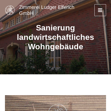
Zum
Zimmerei Ludger Elferich
Inhalt
GmbH
springen
Sanierung
landwirtschaftliches
Wohngebäude